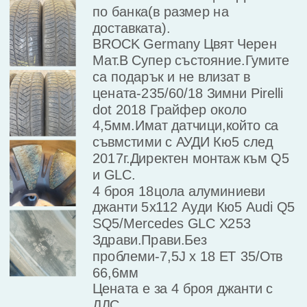
по банка(в размер на 
доставката).

BROCK Germany Цвят Черен 
Мат.В Супер състояние.Гумите 
са подарък и не влизат в 
цената-235/60/18 Зимни Pirelli 
dot 2018 Грайфер около 
4,5мм.Имат датчици,който са 
съвмстими с АУДИ Кю5 след 
2017г.Директен монтаж към Q5 
и GLC.

4 броя 18цола алуминиеви 
джанти 5х112 Ауди Кю5 Audi Q5 
SQ5/Mercedes GLC X253

Здрави.Прави.Без 
проблеми-7,5J x 18 ET 35/Отв 
66,6мм

Цената е за 4 броя джанти с 
ДДС
