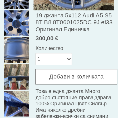
19 джанта 5х112 Audi A5 S5
8T B8 8T0601025DC 9J et33
Оригинал Единичка
300,00 €
Количество
Добави в количката
Това е една джанта Много 
добро състояние-права,здрава 
100% Оригинал Цвят Силвър 
Има няколко дребни 
забележки-всички са снимани
