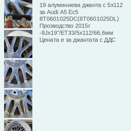
19 алуминиева джанта с 5х112 
за Audi А5 Ес5

8T0601025DC(8T0601025DL) 
Прозводство 2015г 
-9Jx19"/ET33/5x112/66,6мм

Цената е за джантата с ДДС