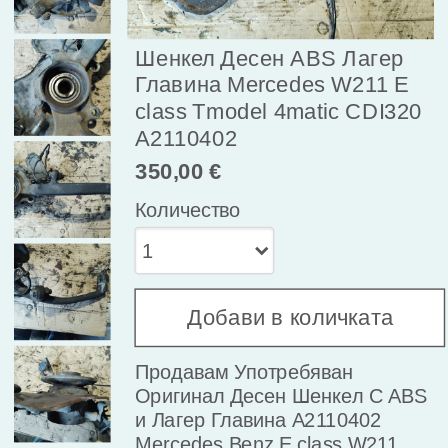
Шенкел Десен ABS Лагер
Главина Mercedes W211 E
class Tmodel 4matic CDI320
A2110402
350,00 €
Количество
Добави в количката
Продавам Употребяван 
Оригинал Десен Шенкел С ABS 
и Лагер Главина A2110402 
Mercedes Benz E class W211 