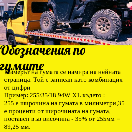
Обозначения по
гумите
Размерът на гумата се намира на нейната
страница. Той е записан като комбинация
от цифри
Пример: 255/35/18 94W XL където :
255 е широчина на гумата в милиметри,35
е проценти от широчината на гумата,
поставен във височина - 35% от 255мм =
89,25 мм.