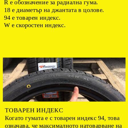
R e обозначение за радиална гума.
18 е диаметър на джантата в цолове.
94 e товарен индекс.
W e скоростен индекс.
ТОВАРЕН ИНДЕКС
Когато гумата е с товарен индекс 94, това
означава, че максималното натоварване на