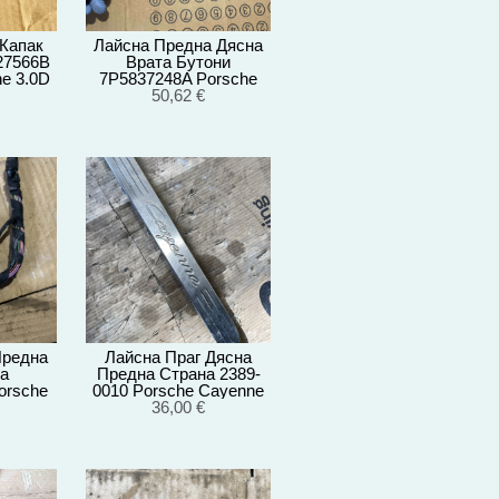
Капак
Лайсна Предна Дясна
27566B
Врата Бутони
e 3.0D
7P5837248A Porsche
г
Cayenne 3.0D 92A/2012г
50,62 €
Предна
Лайсна Праг Дясна
а
Предна Страна 2389-
orsche
0010 Porsche Cayenne
0D
3.0D 92A/EG22/2012
36,00 €
012