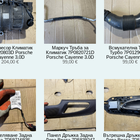
есор Климатик
Маркуч Тръба за
Всмукателна 
0803D Porsche
Климатик 7P0820721D
Турбо 7P012
ayenne 3.0D
Porsche Cayenne 3.0D
Porsche Cayenn
A/EG22/2012
204,00 €
92A/EG22/2012
99,00 €
92A/EG22/2
99,00 €
еляване Задна
Панел Дръжка Задна
Вътрешна Дръжк
а 7P5971693E
Лява Врата 7P5839247
Лява Врата 7P5