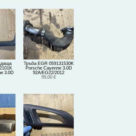
ждаща
Тръба EGR 059131530K
2101K
Porsche Cayenne 3.0D
e 3.0D
92A/EG22/2012
012
059131530K
99,00 €