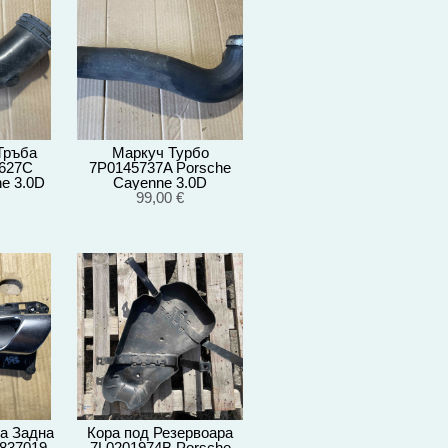
Тръба
Маркуч Турбо
9627C
7P0145737A Porsche
e 3.0D
Cayenne 3.0D
012
92A/EG22/2012
99,00 €
а Задна
Кора под Резервоара
837019
7L0201974B Porsche