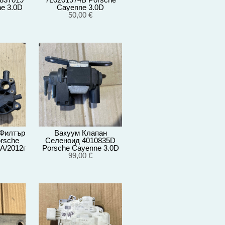
e 3.0D
Cayenne 3.0D
012
92A/EG22/2012
50,00 €
 Филтър
Вакуум Клапан
rsche
Селеноид 4010835D
A/2012г
Porsche Cayenne 3.0D
92A/EG22/2012
99,00 €