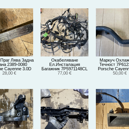
 Праг Лява Задна
Окабеляване
Маркуч Охла
ана 2389-0080
Ел.Инсталация
Течност 7P612
he Cayenne 3.0D
Багажник 7P5971148CL
Porsche Cayenn
A/EG22/2012
28,00 €
Porsche Cayenne 3.0D
77,00 €
92A/EG22/2
50,00 €
92A/2012г