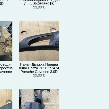
0D
Лява 8K0959801B
012
Porsche Cayenne 3.0D
99,00 €
92A/2012г
роводи
Панел Дръжка Предна
оростна
Лява Врата 7P5837247A
Cayenne
Porsche Cayenne 3.0D
/2012
92A/EG22/2012
99,00 €