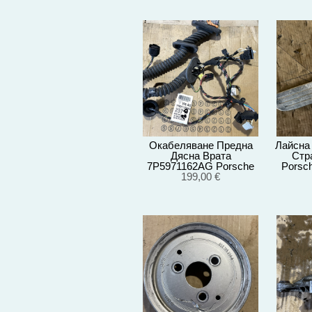
Окабеляване Предна
Лайсна
Дясна Врата
Стр
7P5971162AG Porsche
Porsc
Cayenne 3.0D
199,00 €
92
92A/EG22/2012