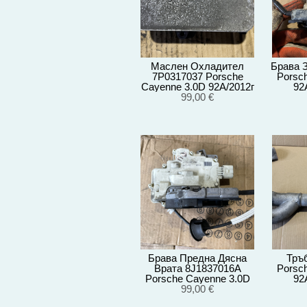
Маслен Охладител
Брава 
7P0317037 Porsche
Porsc
Cayenne 3.0D 92A/2012г
92
99,00 €
Брава Предна Дясна
Тръ
Врата 8J1837016A
Porsc
Porsche Cayenne 3.0D
92
92A/EG22/2012
99,00 €