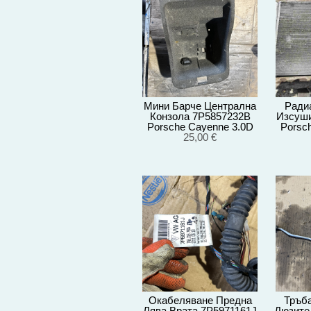
Мини Барче Централна
Ради
Конзола 7P5857232B
Изсуши
Porsche Cayenne 3.0D
Porsc
92A/2012г
25,00 €
92
Окабеляване Предна
Тръба
Лява Врата 7P5971161J
Дюзите 