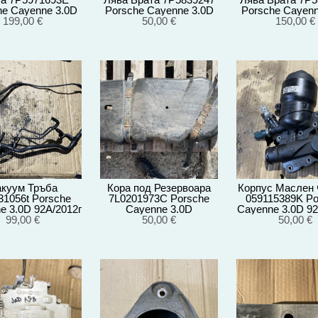
he Cayenne 3.0D
Porsche Cayenne 3.0D
Porsche Cayenn
A/EG22/2012
199,00 €
92A/EG22/2012
50,00 €
92A/EG22/2
150,00 €
куум Тръба
Кора под Резервоара
Корпус Маслен
31056t Porsche
7L0201973C Porsche
059115389K Po
e 3.0D 92A/2012г
Cayenne 3.0D
Cayenne 3.0D 92
99,00 €
92A/EG22/2012
50,00 €
50,00 €