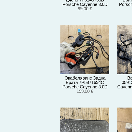
Porsche Cayenne 3.0D
Porsc
92A/EG22/2012
99,00 €
92
Окабеляване Задна
Ва
Врата 7P5971694C
0591
Porsche Cayenne 3.0D
Cayenn
92A/EG22/2012
199,00 €