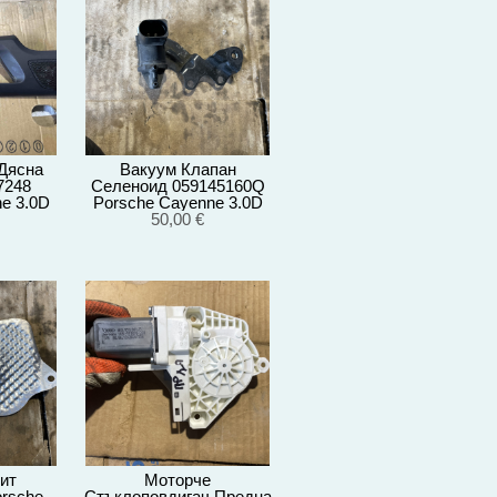
Дясна
Вакуум Клапан
7248
Селеноид 059145160Q
e 3.0D
Porsche Cayenne 3.0D
г
92A/EG22/2012
50,00 €
ит
Моторче
rsche
Стъклоповдигач Предна