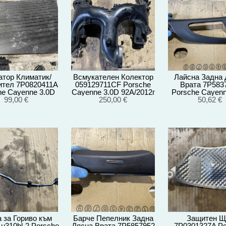
атор Климатик/
Всмукателен Колектор
Лайсна Задна 
тел 7P0820411A
059129711CF Porsche
Врата 7P583
he Cayenne 3.0D
Cayenne 3.0D 92A/2012г
Porsche Cayenn
A/EG22/2012
99,00 €
250,00 €
92A/2012
50,62 €
 за Гориво към
Барче Пепелник Задна
Защитен Щ
u310bl-2 Porsche
Дясна Врата 7P5857952
7P0301327A Po