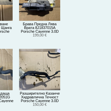
ване
Брава Предна Лява
 Щанга
Врата 8J1837015A
rsche
Porsche Cayenne 3.0D
0D
92A/EG22/2012
199,00 €
012
ждаща
Разширително Казанче
22051G
Хидравлична Течност
Cayenne
Porsche Cayenne 3.0D
/2012
92A/EG22/2012
150,00 €
7L6422371E