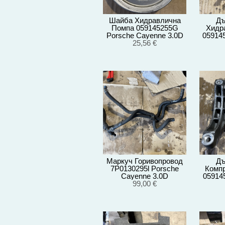
Шайба Хидравлична
Дъ
Помпа 059145255G
Хидр
Porsche Cayenne 3.0D
05914
92A/EG22/2012
25,56 €
Cayenn
Маркуч Горивопровод
Дъ
7P0130295l Porsche
Компр
Cayenne 3.0D
05914
92A/EG22/2012
99,00 €
Cayenn