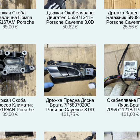
ржач Скоба
Държач Окабеляване
Дръжка Заден 
авлична Помпа
Двигател 059971341E
Багажник 5N08
5167AM Porsche
Porsche Cayenne 3.0D
Porsche Cayenn
e 3.0D 92A/2012г
99,00 €
92A/EG22/2012
50,62 €
92A/2012
25,56 €
ржач Скоба
Дръжка Предна Дясна
Окабеляване 
есор Климатик
Врата 7P5837020C
Лява Врат
5169AN Porsche
Porsche Cayenne 3.0D
7P5971121BJ P
e 3.0D 92A/2012г
99,00 €
92A/2012г
101,75 €
Cayenne 3.
101,00 €
92A/EG22/2