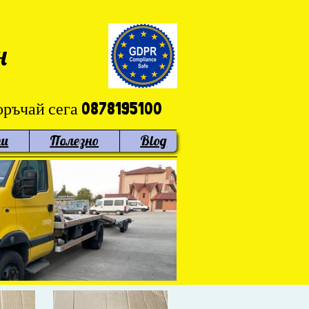
н
ръчай сега 0878195100
ти
Полезно
Blog