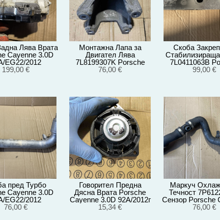
Задна Лява Врата
Монтажна Лапа за
Скоба Закреп
he Cayenne 3.0D
Двигател Лява
Стабилизираща
A/EG22/2012
7L8199307K Porsche
7L0411063B Po
199,00 €
Cayenne 3.0D
76,00 €
Cayenne 3.
99,00 €
92A/EG22/2012
92A/EG22/2
ба пред Турбо
Говорител Предна
Маркуч Охла
he Cayenne 3.0D
Дясна Врата Porsche
Течност 7P61
A/EG22/2012
Cayenne 3.0D 92A/2012г
Сензор Porsche 
76,00 €
15,34 €
3.0D 92A/EG22
76,00 €