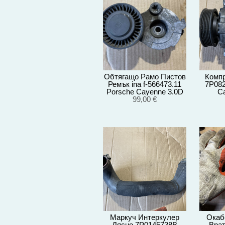
Обтягащо Рамо Пистов
Компр
Ремък ina f-566473.11
7P082
Porsche Cayenne 3.0D
C
92A/EG22/2012
99,00 €
92
Маркуч Интеркулер
Окаб
Дясно 7P0145738B
Врат