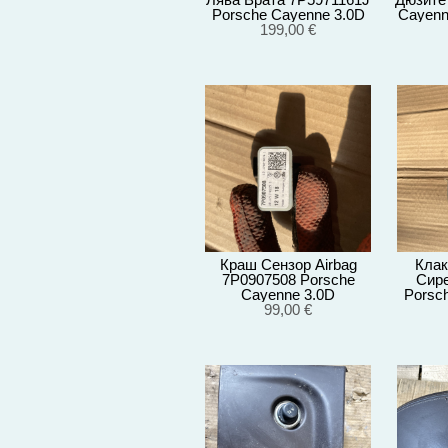
Porsche Cayenne 3.0D
Cayenn
92A/EG22/2012
199,00 €
Краш Сензор Airbag
Клак
7P0907508 Porsche
Сире
Cayenne 3.0D
Porsc
92A/EG22/2012
99,00 €
92A/E