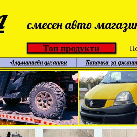
л
смесен авто магази
Топ продукти
По
Алуминиеви джанти
Капачки-за-джан