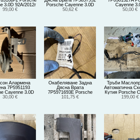
e 3.0D 92A/2012г
Porsche Cayenne 3.0D
Cayenne 3.
99,00 €
92A/2012г
50,62 €
92A/EG22/2
50,00 €
сон Алармена
Окабеляване Задна
Тръби Маслоп
на 7P5951193
Дясна Врата
Автоматична Ск
he Cayenne 3.0D
7P5971693E Porsche
Кутия Porsche 
G22/2012 007524
30,00 €
Cayenne 3.0D
101,75 €
3.0D 92A/EG22
199,00 €
92A/EG22/2012