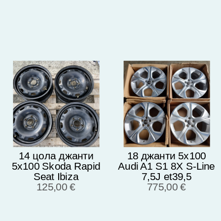
8X0601025A
215/45/17
14 цола джанти
18 джанти 5х100
5х100 Skoda Rapid
Audi A1 S1 8X S-Line
Seat Ibiza
7,5J et39,5
Volkswagen Polo 5J
125,00 €
Оригинал Чисто
775,00 €
et38
нови 8X0071498