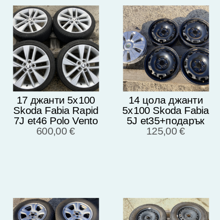
17 джанти 5х100
14 цола джанти
Skoda Fabia Rapid
5х100 Skoda Fabia
7J et46 Polo Vento
5J et35+подарък
215/40/17 Hankook
600,00 €
125,00 €
Тасове