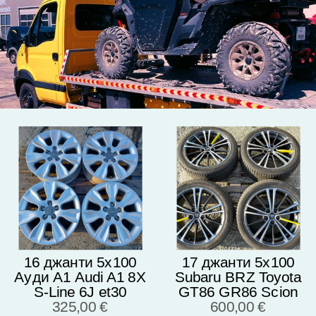
16 джанти 5х100
17 джанти 5х100
Ауди А1 Audi A1 8X
Subaru BRZ Toyota
S-Line 6J et30
GT86 GR86 Scion
Оригинал Топ ниво
325,00 €
FR-S 7J et48
600,00 €