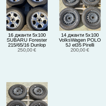
16 джанти 5х100
14 джанти 5х100
SUBARU Forester
VolksWagen POLO
215/65/16 Dunlop
5J et35 Pirelli
2014г 5,5-6,5мм
250,00 €
175/70/14 2020г
200,00 €
7/9мм 1s0601027g/j