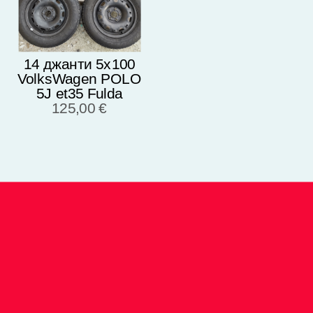
14 джанти 5х100
VolksWagen POLO
5J et35 Fulda
175/70/14 2017г 5-
125,00 €
5,5мм 6Q0601027R