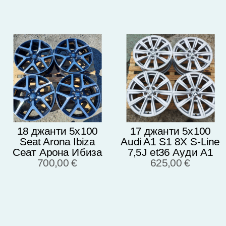
18 джанти 5х100
17 джанти 5х100
Seat Arona Ibiza
Audi A1 S1 8X S-Line
Сеат Арона Ибиза
7,5J et36 Ауди А1
Оригинал Чисто
700,00 €
Оригинал
625,00 €
нови
8X0601025AL
SPEEDLINE