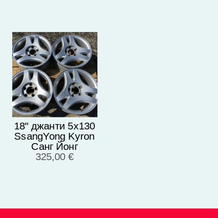
18" джанти 5х130
SsangYong Kyron
Санг Йонг
Оригинал!
325,00 €