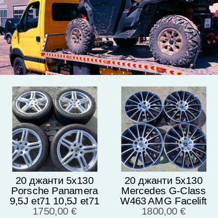
20 джанти 5х130
20 джанти 5х130
Porsche Panamera
Mercedes G-Class
9,5J et71 10,5J et71
W463 AMG Facelift
Micelin Pilot Alpin NO
1750,00 €
Мерцедес Г класа
1800,00 €