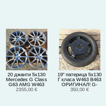
971.601.025.B
Оригинал
A4634011700
20 джанти 5х130
19" патерица 5х130
Mercedes G Class
Г класа W463 В463
G63 AMG W463
ОРИГИНАЛ! G-
Facelift Чисто нови
2355,00 €
klass A4634011400
350,00 €
A4634011800